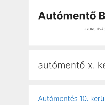
Autómentő B
GYORSHÍVÁ
autómentő x. k
Autómentés 10. kerü