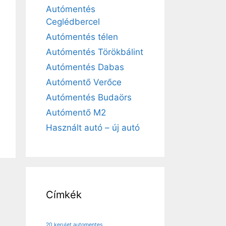
Autómentés
Ceglédbercel
Autómentés télen
Autómentés Törökbálint
Autómentés Dabas
Autómentő Verőce
Autómentés Budaörs
Autómentő M2
Használt autó – új autó
Címkék
20 kerulet automentes