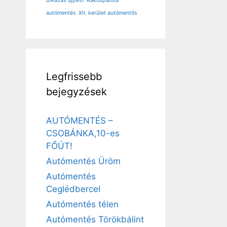
bikázás újpest
Rákospalota
autómentés
XII. kerület autómentős
Legfrissebb
bejegyzések
AUTÓMENTÉS –
CSOBÁNKA,10-es
FŐÚT!
Autómentés Üröm
Autómentés
Ceglédbercel
Autómentés télen
Autómentés Törökbálint