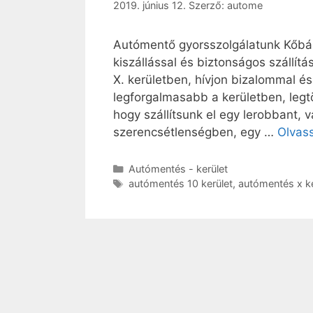
2019. június 12.
Szerző:
autome
Autómentő gyorsszolgálatunk Kőbán
kiszállással és biztonságos szállít
X. kerületben, hívjon bizalommal és
legforgalmasabb a kerületben, legt
hogy szállítsunk el egy lerobbant,
szerencsétlenségben, egy …
Olvas
Autómentés - kerület
autómentés 10 kerület
,
autómentés x ke