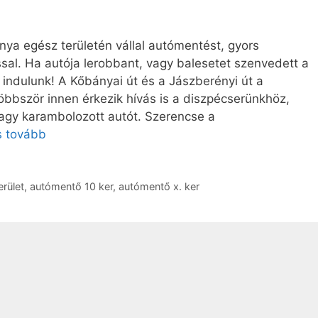
ya egész területén vállal autómentést, gyors
ással. Ha autója lerobbant, vagy balesetet szenvedett a
 indulunk! A Kőbányai út és a Jászberényi út a
öbbször innen érkezik hívás is a diszpécserünkhöz,
 vagy karambolozott autót. Szerencse a
s tovább
rület
,
autómentő 10 ker
,
autómentő x. ker