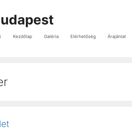
udapest
S
Kezdőlap
Galéria
Elérhetőség
Árajánlat
er
let