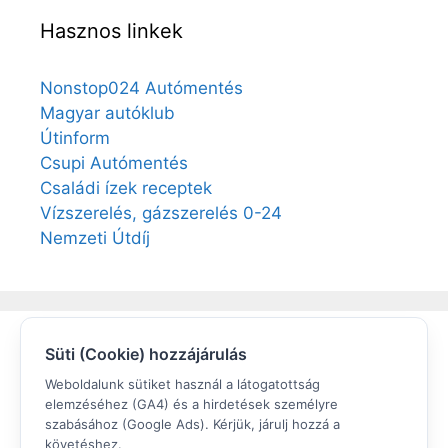
Hasznos linkek
Nonstop024 Autómentés
Magyar autóklub
Útinform
Csupi Autómentés
Családi ízek receptek
Vízszerelés, gázszerelés 0-24
Nemzeti Útdíj
Süti (Cookie) hozzájárulás
Elégedett volt?
Weboldalunk sütiket használ a látogatottság
elemzéséhez (GA4) és a hirdetések személyre
Értékeljen a Google cégem oldalunkon!
szabásához (Google Ads). Kérjük, járulj hozzá a
követéshez.