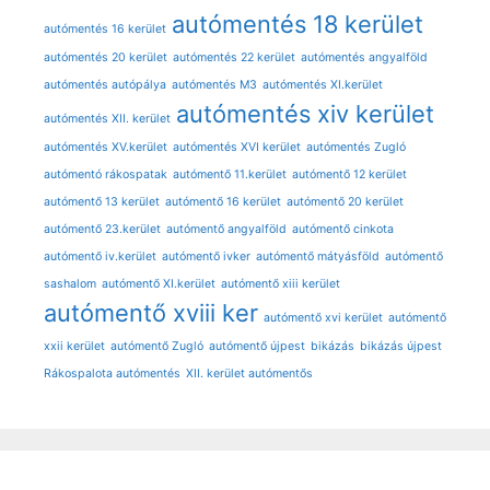
autómentés 18 kerület
autómentés 16 kerület
autómentés 20 kerület
autómentés 22 kerület
autómentés angyalföld
autómentés autópálya
autómentés M3
autómentés XI.kerület
autómentés xiv kerület
autómentés XII. kerület
autómentés XV.kerület
autómentés XVI kerület
autómentés Zugló
autómentó rákospatak
autómentő 11.kerület
autómentő 12 kerület
autómentő 13 kerület
autómentő 16 kerület
autómentő 20 kerület
autómentő 23.kerület
autómentő angyalföld
autómentő cinkota
autómentő iv.kerület
autómentő ivker
autómentő mátyásföld
autómentő
sashalom
autómentő XI.kerület
autómentő xiii kerület
autómentő xviii ker
autómentő xvi kerület
autómentő
xxii kerület
autómentő Zugló
autómentő újpest
bikázás
bikázás újpest
Rákospalota autómentés
XII. kerület autómentős