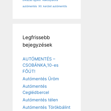
bikázás újpest
Rákospalota
autómentés
XII. kerület autómentős
Legfrissebb
bejegyzések
AUTÓMENTÉS –
CSOBÁNKA,10-es
FŐÚT!
Autómentés Üröm
Autómentés
Ceglédbercel
Autómentés télen
Autómentés Törökbálint