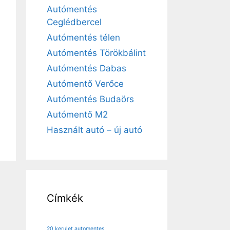
Autómentés
Ceglédbercel
Autómentés télen
Autómentés Törökbálint
Autómentés Dabas
Autómentő Verőce
Autómentés Budaörs
Autómentő M2
Használt autó – új autó
Címkék
20 kerulet automentes