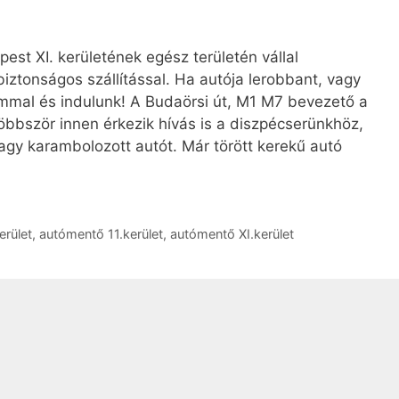
st XI. kerületének egész területén vállal
biztonságos szállítással. Ha autója lerobbant, vagy
ommal és indulunk! A Budaörsi út, M1 M7 bevezető a
öbbször innen érkezik hívás is a diszpécserünkhöz,
vagy karambolozott autót. Már törött kerekű autó
erület
,
autómentő 11.kerület
,
autómentő XI.kerület