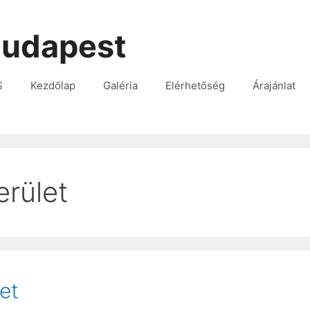
udapest
S
Kezdőlap
Galéria
Elérhetőség
Árajánlat
erület
et