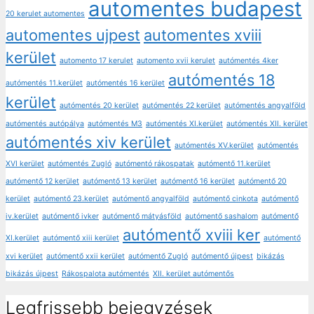
automentes budapest
20 kerulet automentes
automentes ujpest
automentes xviii
kerület
automento 17 kerulet
automento xvii kerulet
autómentés 4ker
autómentés 18
autómentés 11.kerület
autómentés 16 kerület
kerület
autómentés 20 kerület
autómentés 22 kerület
autómentés angyalföld
autómentés autópálya
autómentés M3
autómentés XI.kerület
autómentés XII. kerület
autómentés xiv kerület
autómentés XV.kerület
autómentés
XVI kerület
autómentés Zugló
autómentó rákospatak
autómentő 11.kerület
autómentő 12 kerület
autómentő 13 kerület
autómentő 16 kerület
autómentő 20
kerület
autómentő 23.kerület
autómentő angyalföld
autómentő cinkota
autómentő
iv.kerület
autómentő ivker
autómentő mátyásföld
autómentő sashalom
autómentő
autómentő xviii ker
XI.kerület
autómentő xiii kerület
autómentő
xvi kerület
autómentő xxii kerület
autómentő Zugló
autómentő újpest
bikázás
bikázás újpest
Rákospalota autómentés
XII. kerület autómentős
Legfrissebb bejegyzések