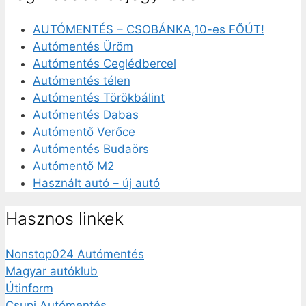
AUTÓMENTÉS – CSOBÁNKA,10-es FŐÚT!
Autómentés Üröm
Autómentés Ceglédbercel
Autómentés télen
Autómentés Törökbálint
Autómentés Dabas
Autómentő Verőce
Autómentés Budaörs
Autómentő M2
Használt autó – új autó
Hasznos linkek
Nonstop024 Autómentés
Magyar autóklub
Útinform
Csupi Autómentés