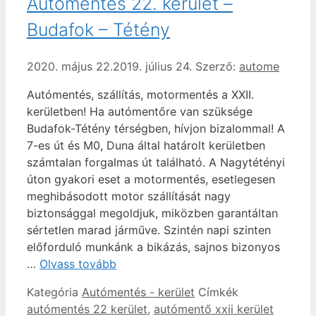
Autómentés 22. kerület –
Budafok – Tétény
2020. május 22.
2019. július 24.
Szerző:
autome
Autómentés, szállítás, motormentés a XXII.
kerületben! Ha autómentőre van szüksége
Budafok-Tétény térségben, hívjon bizalommal! A
7-es út és M0, Duna által határolt kerületben
számtalan forgalmas út található. A Nagytétényi
úton gyakori eset a motormentés, esetlegesen
meghibásodott motor szállítását nagy
biztonsággal megoldjuk, miközben garantáltan
sértetlen marad járműve. Szintén napi szinten
előforduló munkánk a bikázás, sajnos bizonyos
…
Olvass tovább
Kategória
Autómentés - kerület
Címkék
autómentés 22 kerület
,
autómentő xxii kerület