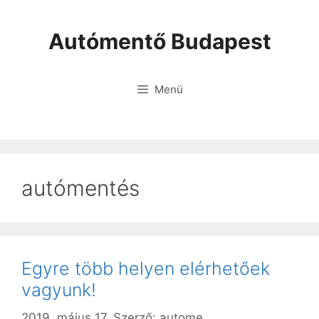
Autómentő Budapest
Menü
autómentés
Egyre több helyen elérhetőek
vagyunk!
2019. május 17.
Szerző:
autome