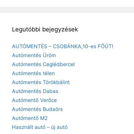
Legutóbbi bejegyzések
AUTÓMENTÉS – CSOBÁNKA,10-es FŐÚT!
Autómentés Üröm
Autómentés Ceglédbercel
Autómentés télen
Autómentés Törökbálint
Autómentés Dabas
Autómentő Verőce
Autómentés Budaörs
Autómentő M2
Használt autó – új autó