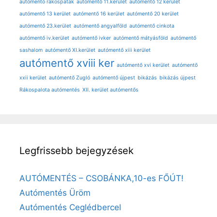
autómentó rákospatak
autómentő 11.kerület
autómentő 12 kerület
autómentő 13 kerület
autómentő 16 kerület
autómentő 20 kerület
autómentő 23.kerület
autómentő angyalföld
autómentő cinkota
autómentő iv.kerület
autómentő ivker
autómentő mátyásföld
autómentő
sashalom
autómentő XI.kerület
autómentő xiii kerület
autómentő xviii ker
autómentő xvi kerület
autómentő
xxii kerület
autómentő Zugló
autómentő újpest
bikázás
bikázás újpest
Rákospalota autómentés
XII. kerület autómentős
Legfrissebb bejegyzések
AUTÓMENTÉS – CSOBÁNKA,10-es FŐÚT!
Autómentés Üröm
Autómentés Ceglédbercel