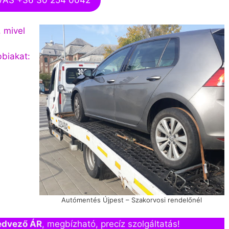
, mivel
bbiakat:
Autómentés Újpest – Szakorvosi rendelőnél
edvező ÁR
, megbízható, precíz szolgáltatás!