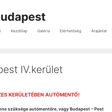
udapest
S
Kezdőlap
Galéria
Elérhetőség
Árajánlat
est IV.kerület
ZES KERÜLETÉBEN AUTÓMENTŐ!
lenne szüksége autómentőre, vagy Budapest – Pest