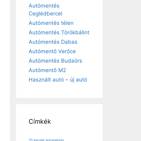
Autómentés
Ceglédbercel
Autómentés télen
Autómentés Törökbálint
Autómentés Dabas
Autómentő Verőce
Autómentés Budaörs
Autómentő M2
Használt autó – új autó
Címkék
20 kerulet automentes