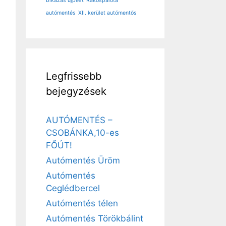
bikázás újpest
Rákospalota
autómentés
XII. kerület autómentős
Legfrissebb
bejegyzések
AUTÓMENTÉS –
CSOBÁNKA,10-es
FŐÚT!
Autómentés Üröm
Autómentés
Ceglédbercel
Autómentés télen
Autómentés Törökbálint