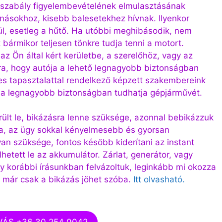
 szabály figyelembevételének elmulasztásának
ásokhoz, kisebb balesetekhez hívnak. Ilyenkor
rül, esetleg a hűtő. Ha utóbbi meghibásodik, nem
bármikor teljesen tönkre tudja tenni a motort.
 az Ön által kért kerületbe, a szerelőhöz, vagy az
a, hogy autója a lehető legnagyobb biztonságban
es tapasztalattal rendelkező képzett szakembereink
gy a legnagyobb biztonságban tudhatja gépjárművét.
lt le, bikázásra lenne szüksége, azonnal bebikázzuk
sra, az ügy sokkal kényelmesebb és gyorsan
an szüksége, fontos később kiderítani az instant
etett le az akkumulátor. Zárlat, generátor, vagy
gy korábbi írásunkban felvázoltuk, leginkább mi okozza
 már csak a bikázás jöhet szóba.
Itt olvasható.
VÁS +36 30 254 0042