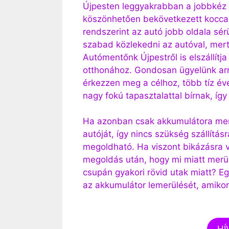
Újpesten leggyakrabban a jobbkéz
köszönhetően bekövetkezett koccan
rendszerint az autó jobb oldala sé
szabad közlekedni az autóval, mert 
Autómentőnk Újpestről is elszállítja
otthonához. Gondosan ügyelünk arr
érkezzen meg a célhoz, több tíz év
nagy fokú tapasztalattal bírnak, í
Ha azonban csak akkumulátora merü
autóját, így nincs szükség szállítá
megoldható. Ha viszont bikázásra v
megoldás után, hogy mi miatt merülh
csupán gyakori rövid utak miatt? E
az akkumulátor lemerülését, amikor
HÍ