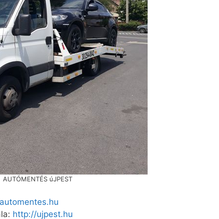
AUTÓMENTÉS úJPEST
4automentes.hu
la:
http://ujpest.hu