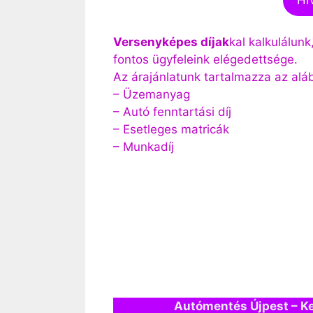
Versenyképes díjak
kal kalkulálunk
fontos ügyfeleink elégedettsége.
Az árajánlatunk tartalmazza az alá
– Üzemanyag
– Autó fenntartási díj
– Esetleges matricák
– Munkadíj
Autómentés Újpest – K