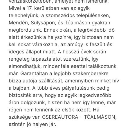
vonzáskörzetében, amelyet nem ismerünk.
Mivel a 17. kerületben van az egyik
telephelyünk, a szomszédos településeken,
Mendén, Sülysápon, és Tóalmáson gyakran
megfordulunk. Ennek okán, a legrövidebb idő
alatt érkezünk a helyszínre, így biztosan nem
kell sokat várakoznia, az amúgy is feszült és
ideges állapot miatt. A hosszú évek során
rengeteg tapasztalatot szereztünk, így
elmondhatjuk, mindenféle esettel találkoztunk
már. Garantáltan a legjobb szakemberekre
bízza autója szállítását, amennyiben minket hív
a bajban. A több éves pályafutásunk pedig
biztosíték arra, hogy az egyik legkedvezőbb
áron dolgozunk, hiszen ha nem így lenne, már
régen nem lennénk az elsők között. Ha
szüksége van CSEREAUTÓRA – TÓALMÁSON,
szintén jó helyen jár.