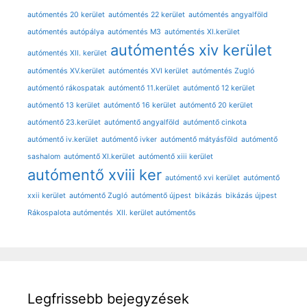
autómentés 20 kerület
autómentés 22 kerület
autómentés angyalföld
autómentés autópálya
autómentés M3
autómentés XI.kerület
autómentés xiv kerület
autómentés XII. kerület
autómentés XV.kerület
autómentés XVI kerület
autómentés Zugló
autómentó rákospatak
autómentő 11.kerület
autómentő 12 kerület
autómentő 13 kerület
autómentő 16 kerület
autómentő 20 kerület
autómentő 23.kerület
autómentő angyalföld
autómentő cinkota
autómentő iv.kerület
autómentő ivker
autómentő mátyásföld
autómentő
sashalom
autómentő XI.kerület
autómentő xiii kerület
autómentő xviii ker
autómentő xvi kerület
autómentő
xxii kerület
autómentő Zugló
autómentő újpest
bikázás
bikázás újpest
Rákospalota autómentés
XII. kerület autómentős
Legfrissebb bejegyzések