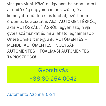
vizsgára vinni. Közúton így nem haladhat, mert
a rendőrség nagyon hamar kiszúrja, és
komolyabb büntetést is kaphat, ezért nem
érdemes kockáztatni. Akár AUTÓMENTÉSRŐL,
akár AUTÓSZÁLLÍTÁSRÓL legyen szó, hívja
gyors számunkat és mi a lehető leghamarabb
Önért/Önökért megyünk. AUTÓMENTÉS –
MENDE! AUTÓMENTÉS – SÜLYSÁP!
AUTÓMENTÉS – TÓALMÁS! AUTÓMENTÉS –
TÁPIÓSZECSŐ!
Gyorshívás
+36 30 254 0042
Autómentő Azonnal 0-24