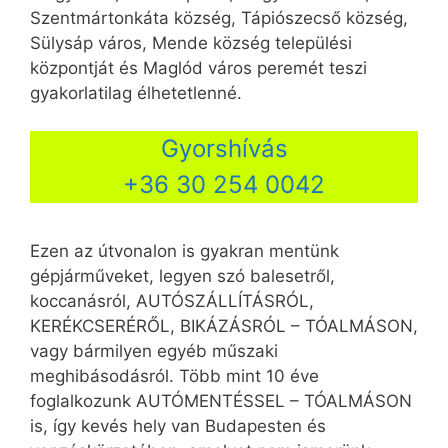
Szentmártonkáta község, Tápiószecső község,
Sülysáp város, Mende község települési
központját és Maglód város peremét teszi
gyakorlatilag élhetetlenné.
Gyorshívás
+36 30 254 0042
Ezen az útvonalon is gyakran mentünk
gépjárműveket, legyen szó balesetről,
koccanásról, AUTÓSZÁLLÍTÁSRÓL,
KERÉKCSERÉRŐL, BIKÁZÁSRÓL – TÓALMÁSON,
vagy bármilyen egyéb műszaki
meghibásodásról. Több mint 10 éve
foglalkozunk AUTÓMENTÉSSEL – TÓALMÁSON
is, így kevés hely van Budapesten és