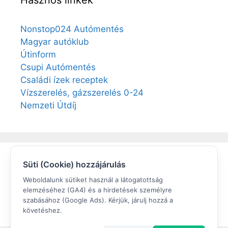
Hasznos linkek
Nonstop024 Autómentés
Magyar autóklub
Útinform
Csupi Autómentés
Családi ízek receptek
Vízszerelés, gázszerelés 0-24
Nemzeti Útdíj
Süti (Cookie) hozzájárulás
Elégedett volt?
Weboldalunk sütiket használ a látogatottság
elemzéséhez (GA4) és a hirdetések személyre
Értékeljen a Google cégem oldalunkon!
szabásához (Google Ads). Kérjük, járulj hozzá a
követéshez.