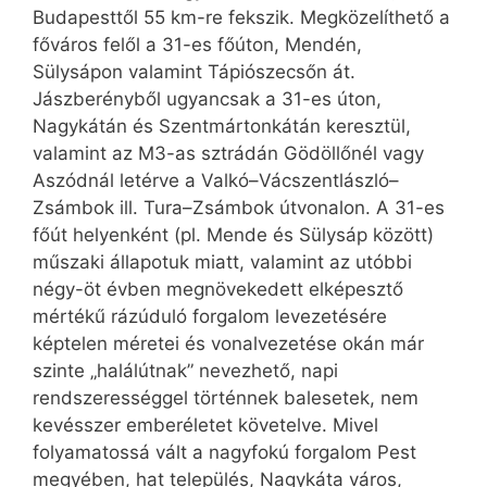
Budapesttől 55 km-re fekszik. Megközelíthető a
főváros felől a 31-es főúton, Mendén,
Sülysápon valamint Tápiószecsőn át.
Jászberényből ugyancsak a 31-es úton,
Nagykátán és Szentmártonkátán keresztül,
valamint az M3-as sztrádán Gödöllőnél vagy
Aszódnál letérve a Valkó–Vácszentlászló–
Zsámbok ill. Tura–Zsámbok útvonalon. A 31-es
főút helyenként (pl. Mende és Sülysáp között)
műszaki állapotuk miatt, valamint az utóbbi
négy-öt évben megnövekedett elképesztő
mértékű rázúduló forgalom levezetésére
képtelen méretei és vonalvezetése okán már
szinte „halálútnak” nevezhető, napi
rendszerességgel történnek balesetek, nem
kevésszer emberéletet követelve. Mivel
folyamatossá vált a nagyfokú forgalom Pest
megyében, hat település, Nagykáta város,