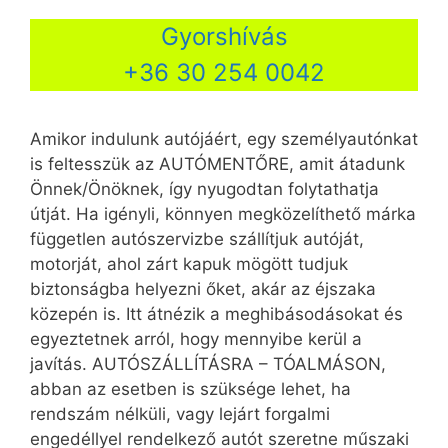
Gyorshívás
+36 30 254 0042
Amikor indulunk autójáért, egy személyautónkat
is feltesszük az AUTÓMENTŐRE, amit átadunk
Önnek/Önöknek, így nyugodtan folytathatja
útját. Ha igényli, könnyen megközelíthető márka
független autószervizbe szállítjuk autóját,
motorját, ahol zárt kapuk mögött tudjuk
biztonságba helyezni őket, akár az éjszaka
közepén is. Itt átnézik a meghibásodásokat és
egyeztetnek arról, hogy mennyibe kerül a
javítás. AUTÓSZÁLLÍTÁSRA – TÓALMÁSON,
abban az esetben is szüksége lehet, ha
rendszám nélküli, vagy lejárt forgalmi
engedéllyel rendelkező autót szeretne műszaki