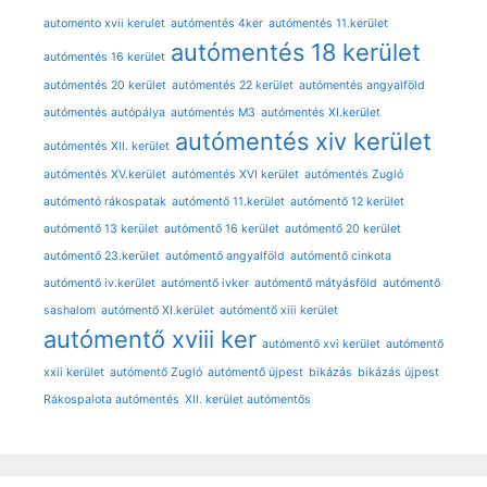
automento xvii kerulet
autómentés 4ker
autómentés 11.kerület
autómentés 18 kerület
autómentés 16 kerület
autómentés 20 kerület
autómentés 22 kerület
autómentés angyalföld
autómentés autópálya
autómentés M3
autómentés XI.kerület
autómentés xiv kerület
autómentés XII. kerület
autómentés XV.kerület
autómentés XVI kerület
autómentés Zugló
autómentó rákospatak
autómentő 11.kerület
autómentő 12 kerület
autómentő 13 kerület
autómentő 16 kerület
autómentő 20 kerület
autómentő 23.kerület
autómentő angyalföld
autómentő cinkota
autómentő iv.kerület
autómentő ivker
autómentő mátyásföld
autómentő
sashalom
autómentő XI.kerület
autómentő xiii kerület
autómentő xviii ker
autómentő xvi kerület
autómentő
xxii kerület
autómentő Zugló
autómentő újpest
bikázás
bikázás újpest
Rákospalota autómentés
XII. kerület autómentős