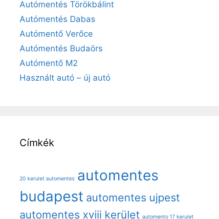
Autómentés Törökbálint
Autómentés Dabas
Autómentő Verőce
Autómentés Budaörs
Autómentő M2
Használt autó – új autó
Címkék
automentes
20 kerulet automentes
budapest
automentes ujpest
automentes xviii kerület
automento 17 kerulet