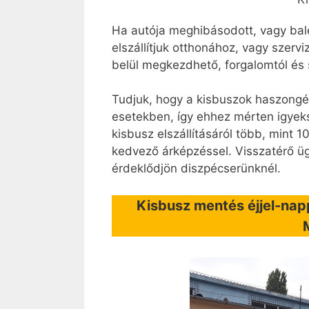
Ha autója meghibásodott, vagy bale
elszállítjuk otthonához, vagy szer
belül megkezdhető, forgalomtól és
Tudjuk, hogy a kisbuszok haszongé
esetekben, így ehhez mérten igye
kisbusz elszállításáról több, mint 
kedvező árképzéssel. Visszatérő ügy
érdeklődjön diszpécserünknél.
Kisbusz mentés éjjel-na