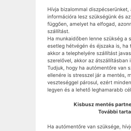
Hívja bizalommal diszpécserünket, 
információra lesz szükségünk és az
függően, amelyet ha elfogad, azonn
szállítást.
Ha munkaidőben lenne szükség a szá
esetleg hétvégén és éjszaka is, ha
akkor a telephelyére szállítást jav
szerelővel, akkor az átszállításban 
Tudjuk, hogy ha autómentőre van 
ellenére is stresszel jár a mentés
veszteséggel párosul, ezért minde
legyen és a lehető leghamarabb cél
Kisbusz mentés partn
További tart
Ha autómentőre van szüksége, hívj