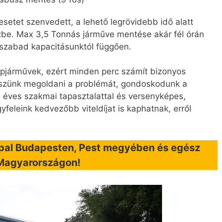
setet szenvedett, a lehető legrövidebb idő alatt
vizbe. Max 3,5 Tonnás járműve mentése akár fél órán
 szabad kapacitásunktól függően.
pjárművek, ezért minden perc számít bizonyos
kszünk megoldani a problémát, gondoskodunk a
10 éves szakmai tapasztalattal és versenyképes,
feleink kedvezőbb viteldíjat is kaphatnak, erről
ppal Budapesten, Pest megyében és egész
Magyarországon!