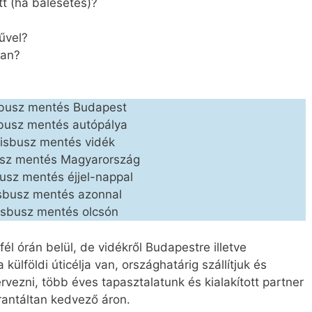
t (ha balesetes)?
űvel?
ban?
busz mentés Budapest
busz mentés autópálya
isbusz mentés vidék
sz mentés Magyarország
usz mentés éjjel-nappal
sbusz mentés azonnal
isbusz mentés olcsón
l órán belül, de vidékről Budapestre illetve
 külföldi úticélja van, országhatárig szállítjuk és
vezni, több éves tapasztalatunk és kialakított partner
antáltan kedvező áron.