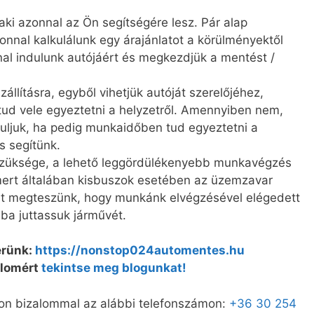
aki azonnal az Ön segítségére lesz. Pár alap
onnal kalkulálunk egy árajánlatot a körülményektől
al indulunk autójáért és megkezdjük a mentést /
llításra, egyből vihetjük autóját szerelőjéhez,
 tud vele egyeztetni a helyzetről. Amennyiben nem,
asuljuk, ha pedig munkaidőben tud egyeztetni a
is segítünk.
szüksége, a lehető leggördülékenyebb munkavégzés
, mert általában kisbuszok esetében az üzemzavar
nt megteszünk, hogy munkánk elvégzésével elégedett
ba juttassuk járművét.
erünk:
https://nonstop024automentes.hu
alomért
tekintse meg blogunkat!
on bizalommal az alábbi telefonszámon:
+36 30 254