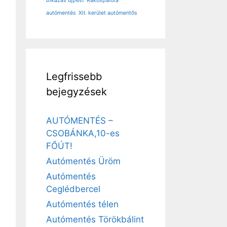
bikázás újpest
Rákospalota
autómentés
XII. kerület autómentős
Legfrissebb
bejegyzések
AUTÓMENTÉS –
CSOBÁNKA,10-es
FŐÚT!
Autómentés Üröm
Autómentés
Ceglédbercel
Autómentés télen
Autómentés Törökbálint