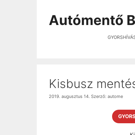
Autómentő B
GYORSHÍVÁ
Kisbusz menté
2019. augusztus 14.
Szerző:
autome
GYORS
Ki