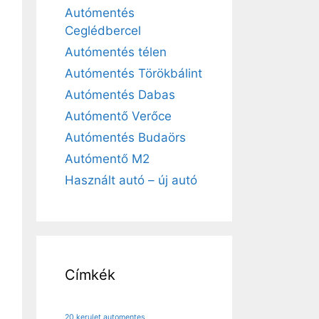
Autómentés
Ceglédbercel
Autómentés télen
Autómentés Törökbálint
Autómentés Dabas
Autómentő Verőce
Autómentés Budaörs
Autómentő M2
Használt autó – új autó
Címkék
20 kerulet automentes