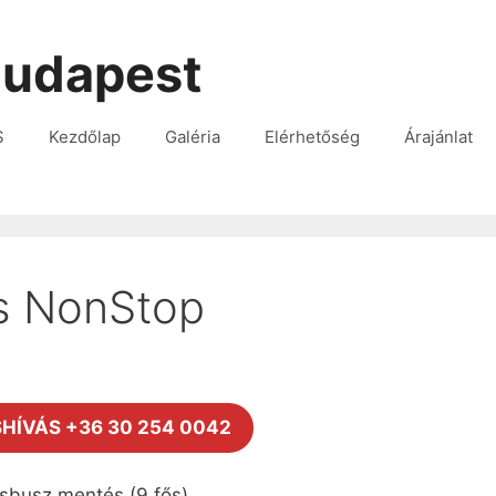
udapest
S
Kezdőlap
Galéria
Elérhetőség
Árajánlat
s NonStop
HÍVÁS +36 30 254 0042
sbusz mentés (9 fős)