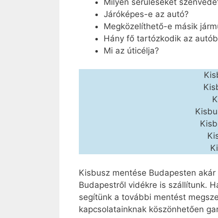
Milyen sérüléseket szenvedet
Járóképes-e az autó?
Megközelíthető-e másik járm
Hány fő tartózkodik az autó
Mi az úticélja?
Kis
Kis
K
Kisbu
Kisb
Ki
K
Kisbusz mentése Budapesten akár fé
Budapestről vidékre is szállítunk. Ha
segítünk a további mentést megszer
kapcsolatainknak köszönhetően gar