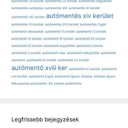
autómentés 20 kerület
autómentés 22 kerület
autómentés angyalföld
autómentés autópálya
autómentés M3
autómentés XI.kerület
autómentés xiv kerület
autómentés XII. kerület
autómentés XV.kerület
autómentés XVI kerület
autómentés Zugló
autómentó rákospatak
autómentő 11.kerület
autómentő 12 kerület
autómentő 13 kerület
autómentő 16 kerület
autómentő 20 kerület
autómentő 23.kerület
autómentő angyalföld
autómentő cinkota
autómentő iv.kerület
autómentő ivker
autómentő mátyásföld
autómentő
sashalom
autómentő XI.kerület
autómentő xiii kerület
autómentő xviii ker
autómentő xvi kerület
autómentő
xxii kerület
autómentő Zugló
autómentő újpest
bikázás
bikázás újpest
Rákospalota autómentés
XII. kerület autómentős
Legfrissebb bejegyzések