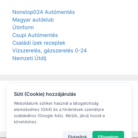
Nonstop024 Autómentés
Magyar autóklub
Útinform
Csupi Autómentés
Családi ízek receptek
Vízszerelés, gázszerelés 0-24
Nemzeti Útdíj
Süti (Cookie) hozzájárulás
Elégedett volt?
Weboldalunk sütiket használ a látogatottság
elemzéséhez (GA4) és a hirdetések személyre
Értékeljen a Google cégem oldalunkon!
szabásához (Google Ads). Kérjük, járulj hozzá a
követéshez.
Elutasítok
Elfogadom