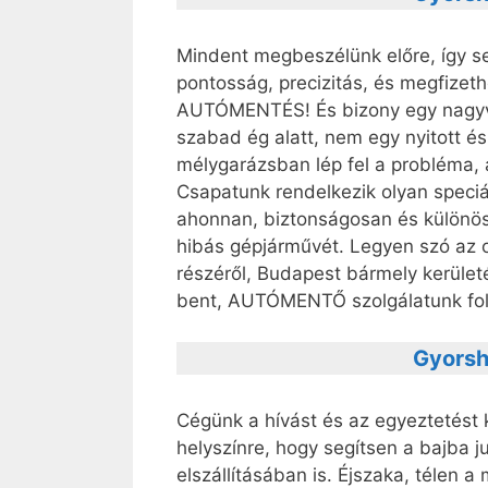
Mindent megbeszélünk előre, így 
pontosság, precizitás, és megfizeth
AUTÓMENTÉS! És bizony egy nagyvá
szabad ég alatt, nem egy nyitott é
mélygarázsban lép fel a probléma, 
Csapatunk rendelkezik olyan speciál
ahonnan, biztonságosan és különös
hibás gépjárművét. Legyen szó az 
részéről, Budapest bármely kerületé
bent, AUTÓMENTŐ szolgálatunk fol
Gyorsh
Cégünk a hívást és az egyeztetést 
helyszínre, hogy segítsen a bajba ju
elszállításában is. Éjszaka, télen 