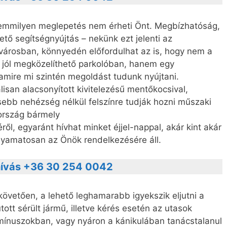
semmilyen meglepetés nem érheti Önt. Megbízhatóság,
ető segítségnyújtás – nekünk ezt jelenti az
rosban, könnyedén előfordulhat az is, hogy nem a
s jól megközelíthető parkolóban, hanem egy
amire mi szintén megoldást tudunk nyújtani.
isan alacsonyított kivitelezésű mentőkocsival,
ebb nehézség nélkül felszínre tudják hozni műszaki
ország bármely
ről, egyaránt hívhat minket éjjel-nappal, akár kint akár
yamatosan az Önök rendelkezésére áll.
ívás +36 30 254 0042
követően, a lehető leghamarabb igyekszik eljutni a
tott sérült jármű, illetve kérés esetén az utasok
a mínuszokban, vagy nyáron a kánikulában tanácstalanul