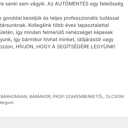
– erre senki sem vágyik. Az AUTÓMENTÉS egy felelősség
 gonddal kezeljük és teljes professzionális tudással
társunknak. Kollegáink több éves tapasztalattal
etén, így minden felmerülő nehézséget képesek
unk, így bármikor hívhat minket, időjárástól vagy
abozzon, HÍVJON, HOGY A SEGÍTSÉGÉRE LEGYÜNK!
 BÁRHONNAN, BÁRMIKOR, PROFI SZAKEMBERKETŐL, OLCSÓN!
ztergom