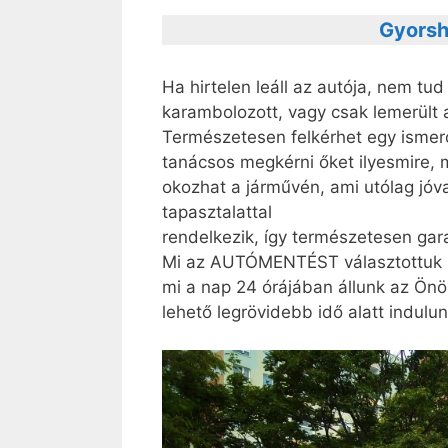
Gyorsh
Ha hirtelen leáll az autója, nem tu
karambolozott, vagy csak lemerült 
Természetesen felkérhet egy ismerő
tanácsos megkérni őket ilyesmire,
okozhat a járművén, ami utólag jóv
tapasztalattal
rendelkezik, így természetesen gar
Mi az AUTÓMENTÉST választottuk hi
mi a nap 24 órájában állunk az Önök
lehető legrövidebb idő alatt indulu