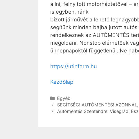
állni, felnyitott motorháztetővel 
is egyben, ránk
bízott járművét a lehető legnagyobb
segítünk minden bajba jutott autós 
rendelkeznek az AUTÓMENTÉS terül
megoldani. Nonstop elérhetőek vagy
ünnepnapoktól függetlenül. Ne h
https://utinform.hu
Kezdőlap
Egyéb
SEGÍTSÉG! AUTÓMENTÉS! AZONNAL,
Autómentés Szentendre, Visegrád, Es