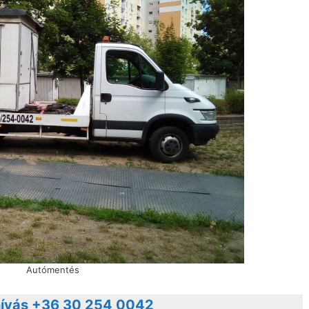
Autómentés
ívás +36 30 254 0042