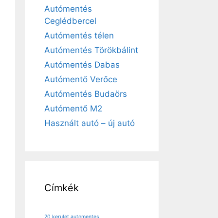
Autómentés
Ceglédbercel
Autómentés télen
Autómentés Törökbálint
Autómentés Dabas
Autómentő Verőce
Autómentés Budaörs
Autómentő M2
Használt autó – új autó
Címkék
20 kerulet automentes