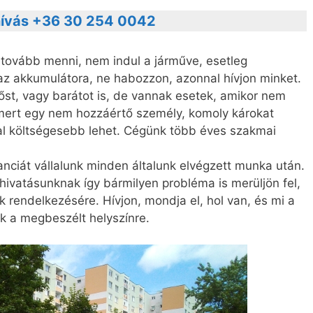
ívás +36 30 254 0042
d tovább menni, nem indul a járműve, esetleg
az akkumulátora, ne habozzon, azonnal hívjon minket.
st, vagy barátot is, de vannak esetek, amikor nem
 mert egy nem hozzáértő személy, komoly károkat
al költségesebb lehet. Cégünk több éves szakmai
anciát vállalunk minden általunk elvégzett munka után.
vatásunknak így bármilyen probléma is merüljön fel,
 rendelkezésére. Hívjon, mondja el, hol van, és mi a
nk a megbeszélt helyszínre.