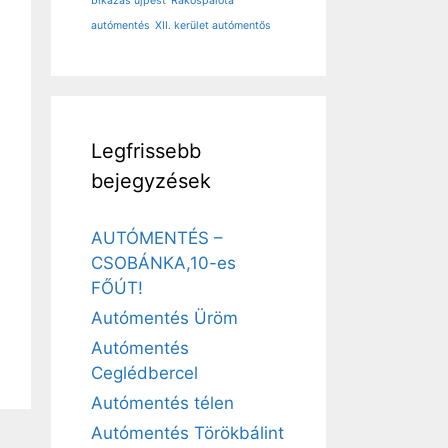
bikázás újpest
Rákospalota
autómentés
XII. kerület autómentős
Legfrissebb
bejegyzések
AUTÓMENTÉS –
CSOBÁNKA,10-es
FŐÚT!
Autómentés Üröm
Autómentés
Ceglédbercel
Autómentés télen
Autómentés Törökbálint