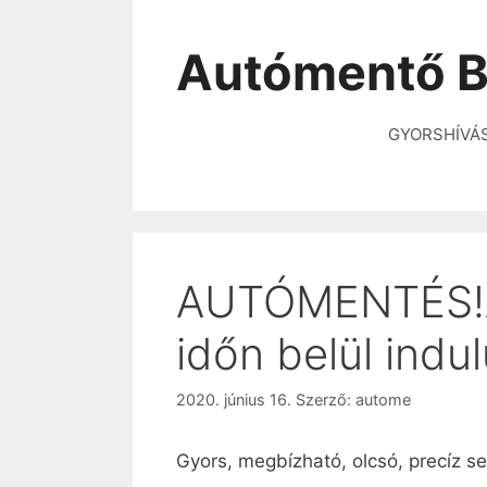
Autómentő B
GYORSHÍVÁ
AUTÓMENTÉS!A 
időn belül indu
2020. június 16.
Szerző:
autome
Gyors, megbízható, olcsó, precíz se