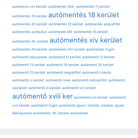
automento xvii kerulet
autómentés 4ker
autómentés 11.kerület
autómentés 18 kerület
autómentés 16 kerület
autómentés 20 kerület
autómentés 22 kerület
autómentés angyalföld
autómentés autópálya
autómentés M3
autómentés XI.kerület
autómentés xiv kerület
autómentés XII. kerület
autómentés XV.kerület
autómentés XVI kerület
autómentés Zugló
autómentó rákospatak
autómentő 11.kerület
autómentő 12 kerület
autómentő 13 kerület
autómentő 16 kerület
autómentő 20 kerület
autómentő 23.kerület
autómentő angyalföld
autómentő cinkota
autómentő iv.kerület
autómentő ivker
autómentő mátyásföld
autómentő
sashalom
autómentő XI.kerület
autómentő xiii kerület
autómentő xviii ker
autómentő xvi kerület
autómentő
xxii kerület
autómentő Zugló
autómentő újpest
bikázás
bikázás újpest
Rákospalota autómentés
XII. kerület autómentős