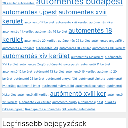
automentes budapest
20 kerulet automentes
automentes ujpest
automentes xviii
kerület
automento 17 kerulet
automento xvii kerulet
autómentés 4ker
autómentés 18
autómentés 11.kerület
autómentés 16 kerület
kerület
autómentés 20 kerület
autómentés 22 kerület
autómentés angyalföld
autómentés autópálya
autómentés M3
autómentés XI.kerület
autómentés XII. kerület
autómentés xiv kerület
autómentés XV.kerület
autómentés
XVI kerület
autómentés Zugló
autómentó rákospatak
autómentő 11.kerület
autómentő 12 kerület
autómentő 13 kerület
autómentő 16 kerület
autómentő 20
kerület
autómentő 23.kerület
autómentő angyalföld
autómentő cinkota
autómentő
iv.kerület
autómentő ivker
autómentő mátyásföld
autómentő sashalom
autómentő
autómentő xviii ker
XI.kerület
autómentő xiii kerület
autómentő
xvi kerület
autómentő xxii kerület
autómentő Zugló
autómentő újpest
bikázás
bikázás újpest
Rákospalota autómentés
XII. kerület autómentős
Legfrissebb bejegyzések