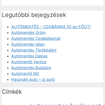
Legutóbbi bejegyzések
AUTÓMENTÉS – CSOBÁNKA,10-es FŐÚT!
Autómentés Üröm
Autómentés Ceglédbercel
Autómentés télen
Autómentés Törökbálint
Autómentés Dabas
Autómentő Verőce
Autómentés Budaörs
Autómentő M2
Használt autó – új autó
Címkék