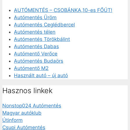
AUTÓMENTÉS – CSOBÁNKA,10-es FŐÚT!
Autómentés Üröm
Autómentés Ceglédbercel
Autómentés télen
Autómentés Törökbálint
Autómentés Dabas
Autómentő Verőce
Autómentés Budaörs
Autómentő M2
Használt autó – új autó
Hasznos linkek
Nonstop024 Autómentés
Magyar autóklub
Útinform
Csupi Autómentés