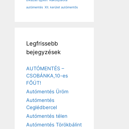
bikázás újpest
Rákospalota
autómentés
XII. kerület autómentős
Legfrissebb
bejegyzések
AUTÓMENTÉS –
CSOBÁNKA,10-es
FŐÚT!
Autómentés Üröm
Autómentés
Ceglédbercel
Autómentés télen
Autómentés Törökbálint