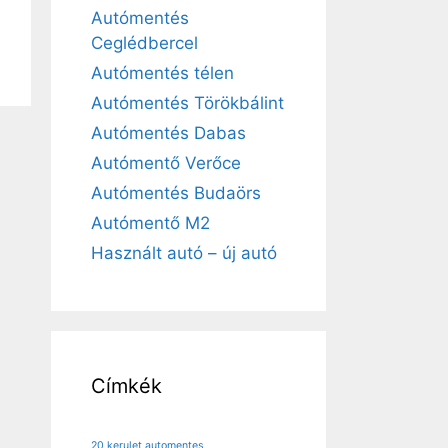
Autómentés
Ceglédbercel
Autómentés télen
Autómentés Törökbálint
Autómentés Dabas
Autómentő Verőce
Autómentés Budaörs
Autómentő M2
Használt autó – új autó
Címkék
20 kerulet automentes