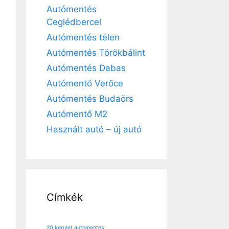
Autómentés
Ceglédbercel
Autómentés télen
Autómentés Törökbálint
Autómentés Dabas
Autómentő Verőce
Autómentés Budaörs
Autómentő M2
Használt autó – új autó
Címkék
20 kerulet automentes