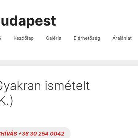
udapest
S
Kezdőlap
Galéria
Elérhetőség
Árajánlat
yakran ismételt
K.)
HÍVÁS +36 30 254 0042