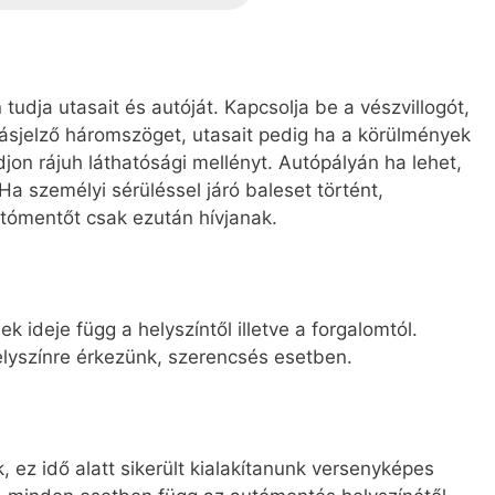
udja utasait és autóját. Kapcsolja be a vészvillogót,
dásjelző háromszöget, utasait pedig ha a körülmények
djon rájuh láthatósági mellényt. Autópályán ha lehet,
Ha személyi sérüléssel járó baleset történt,
utómentőt csak ezután hívjanak.
 ideje függ a helyszíntől illetve a forgalomtól.
elyszínre érkezünk, szerencsés esetben.
 ez idő alatt sikerült kialakítanunk versenyképes