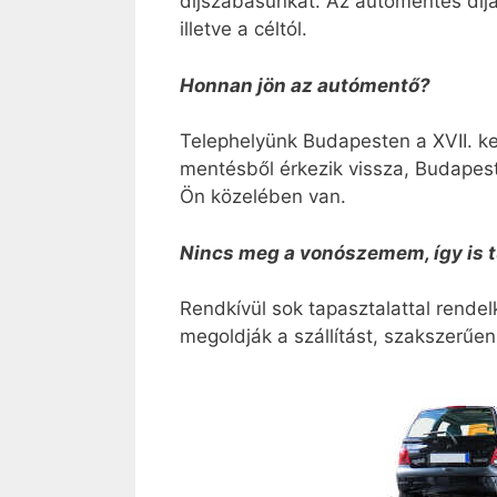
díjszabásunkat. Az autómentés díj
illetve a céltól.
Honnan jön az autómentő?
Telephelyünk Budapesten a XVII. k
mentésből érkezik vissza, Budapest
Ön közelében van.
Nincs meg a vonószemem, így is t
Rendkívül sok tapasztalattal rend
megoldják a szállítást, szakszerűen