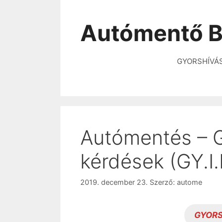
Autómentő B
GYORSHÍVÁ
Autómentés – G
kérdések (GY.I.
2019. december 23.
Szerző:
autome
GYORS