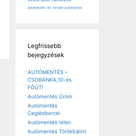
bikázás újpest
Rákospalota
autómentés
XII. kerület autómentős
Legfrissebb
bejegyzések
AUTÓMENTÉS –
CSOBÁNKA,10-es
FŐÚT!
Autómentés Üröm
Autómentés
Ceglédbercel
Autómentés télen
Autómentés Törökbálint