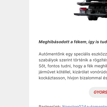
Meghibásodott a fékem, így is tud 
Autómentőnk egy speciális eszközzel
szabályok szerint történik a rögzít
Sőt, fontos tudni, hogy a fék megh
járművet kötéllel, kizárólat vonórú
kockáztasson, hívjon bizalommal és
GYORS
Partnerünk:
Nonstop024automente