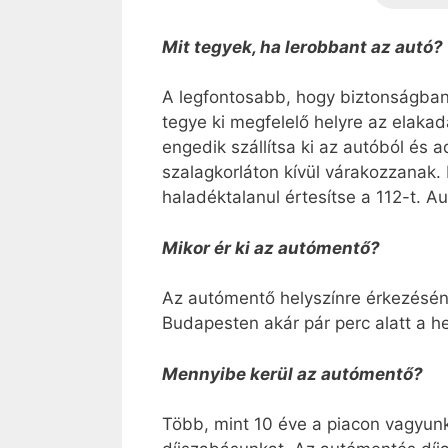
Mit tegyek, ha lerobbant az autó?
A legfontosabb, hogy biztonságban t
tegye ki megfelelő helyre az elaka
engedik szállítsa ki az autóból és a
szalagkorláton kívül várakozzanak. 
haladéktalanul értesítse a 112-t. A
Mikor ér ki az autómentő?
Az autómentő helyszínre érkezésének
Budapesten akár pár perc alatt a h
Mennyibe kerül az autómentő?
Több, mint 10 éve a piacon vagyunk,