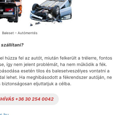
Baleset – Autómentés
szállítani?
 húzza fel az autót, miután felkerült a trélerre, fontos
ése, így nem jelent problémát, ha nem működik a fék.
ibásodása esetén tilos és balesetveszélyes vontatni a
ddal lehet. Ha meghibásodott a fékrendszer autóján, ne
 biztonságosan eljuttatjuk a célba.
HÍVÁS +36 30 254 0042
s.hu