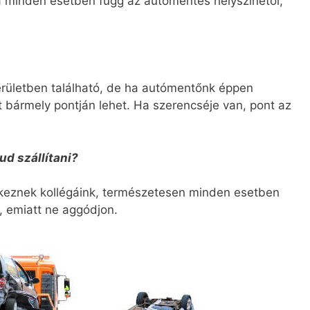
a minden esetben függ az autómentés helyszínétől,
erületben található, de ha autómentőnk éppen
 bármely pontján lehet. Ha szerencséje van, pont az
ud szállítani?
elkeznek kollégáink, természetesen minden esetben
, emiatt ne aggódjon.