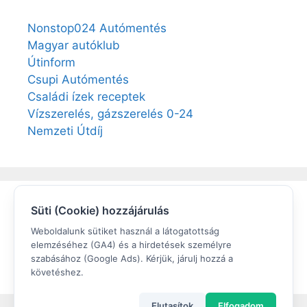
Nonstop024 Autómentés
Magyar autóklub
Útinform
Csupi Autómentés
Családi ízek receptek
Vízszerelés, gázszerelés 0-24
Nemzeti Útdíj
Süti (Cookie) hozzájárulás
Elégedett volt?
Weboldalunk sütiket használ a látogatottság
elemzéséhez (GA4) és a hirdetések személyre
Értékeljen a Google cégem oldalunkon!
szabásához (Google Ads). Kérjük, járulj hozzá a
követéshez.
Elutasítok
Elfogadom