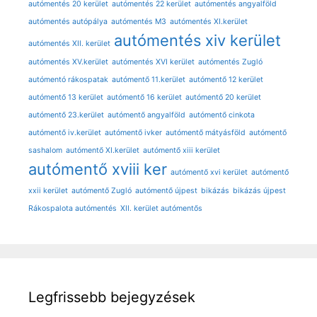
autómentés 20 kerület
autómentés 22 kerület
autómentés angyalföld
autómentés autópálya
autómentés M3
autómentés XI.kerület
autómentés xiv kerület
autómentés XII. kerület
autómentés XV.kerület
autómentés XVI kerület
autómentés Zugló
autómentó rákospatak
autómentő 11.kerület
autómentő 12 kerület
autómentő 13 kerület
autómentő 16 kerület
autómentő 20 kerület
autómentő 23.kerület
autómentő angyalföld
autómentő cinkota
autómentő iv.kerület
autómentő ivker
autómentő mátyásföld
autómentő
sashalom
autómentő XI.kerület
autómentő xiii kerület
autómentő xviii ker
autómentő xvi kerület
autómentő
xxii kerület
autómentő Zugló
autómentő újpest
bikázás
bikázás újpest
Rákospalota autómentés
XII. kerület autómentős
Legfrissebb bejegyzések