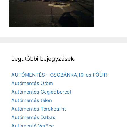
Legutóbbi bejegyzések
AUTÓMENTÉS – CSOBÁNKA,10-es FŐÚT!
Autómentés Üröm
Autómentés Ceglédbercel
Autómentés télen
Autómentés Törökbálint
Autómentés Dabas
Autómentő Verőce