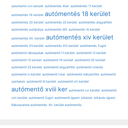
automento xvii kerulet
autómentés 4ker
autómentés 11.kerület
autómentés 18 kerület
autómentés 16 kerület
autómentés 20 kerület
autómentés 22 kerület
autómentés angyalföld
autómentés autópálya
autómentés M3
autómentés XI.kerület
autómentés xiv kerület
autómentés XII. kerület
autómentés XV.kerület
autómentés XVI kerület
autómentés Zugló
autómentó rákospatak
autómentő 11.kerület
autómentő 12 kerület
autómentő 13 kerület
autómentő 16 kerület
autómentő 20 kerület
autómentő 23.kerület
autómentő angyalföld
autómentő cinkota
autómentő iv.kerület
autómentő ivker
autómentő mátyásföld
autómentő
sashalom
autómentő XI.kerület
autómentő xiii kerület
autómentő xviii ker
autómentő xvi kerület
autómentő
xxii kerület
autómentő Zugló
autómentő újpest
bikázás
bikázás újpest
Rákospalota autómentés
XII. kerület autómentős