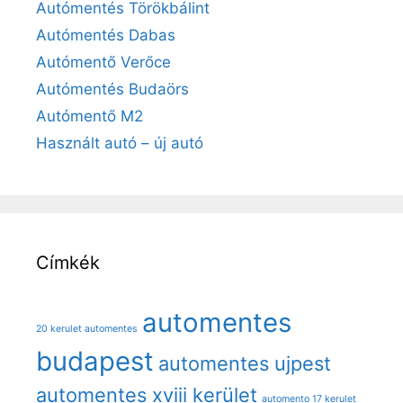
Autómentés Törökbálint
Autómentés Dabas
Autómentő Verőce
Autómentés Budaörs
Autómentő M2
Használt autó – új autó
Címkék
automentes
20 kerulet automentes
budapest
automentes ujpest
automentes xviii kerület
automento 17 kerulet