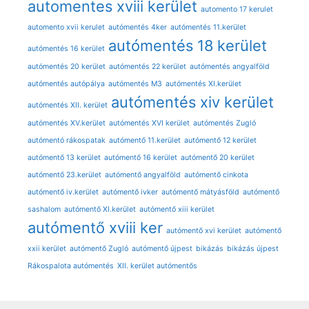
automentes xviii kerület
automento 17 kerulet
automento xvii kerulet
autómentés 4ker
autómentés 11.kerület
autómentés 18 kerület
autómentés 16 kerület
autómentés 20 kerület
autómentés 22 kerület
autómentés angyalföld
autómentés autópálya
autómentés M3
autómentés XI.kerület
autómentés xiv kerület
autómentés XII. kerület
autómentés XV.kerület
autómentés XVI kerület
autómentés Zugló
autómentó rákospatak
autómentő 11.kerület
autómentő 12 kerület
autómentő 13 kerület
autómentő 16 kerület
autómentő 20 kerület
autómentő 23.kerület
autómentő angyalföld
autómentő cinkota
autómentő iv.kerület
autómentő ivker
autómentő mátyásföld
autómentő
sashalom
autómentő XI.kerület
autómentő xiii kerület
autómentő xviii ker
autómentő xvi kerület
autómentő
xxii kerület
autómentő Zugló
autómentő újpest
bikázás
bikázás újpest
Rákospalota autómentés
XII. kerület autómentős