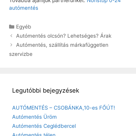
Továbbá ajánljuk partnerünket:
Nonstop 0-24
autómentés
Egyéb
Autómentés olcsón? Lehetséges? Árak
Autómentés, szállítás márkafüggetlen
szervizbe
Legutóbbi bejegyzések
AUTÓMENTÉS – CSOBÁNKA,10-es FŐÚT!
Autómentés Üröm
Autómentés Ceglédbercel
Autómentés télen