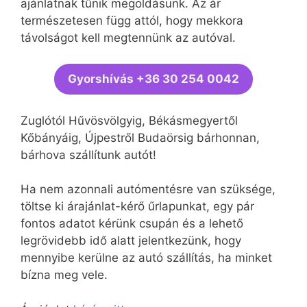
ajánlatnak tűnik megoldásunk. Az ár
természetesen függ attól, hogy mekkora
távolságot kell megtennünk az autóval.
Gyorshívás +36 30 254 0042
Zuglótól Hűvösvölgyig, Békásmegyertől
Kőbányáig, Újpestről Budaörsig bárhonnan,
bárhova szállítunk autót!
Ha nem azonnali autómentésre van szüksége,
töltse ki árajánlat-kérő űrlapunkat, egy pár
fontos adatot kérünk csupán és a lehető
legrövidebb idő alatt jelentkezünk, hogy
mennyibe kerülne az autó szállítás, ha minket
bízna meg vele.