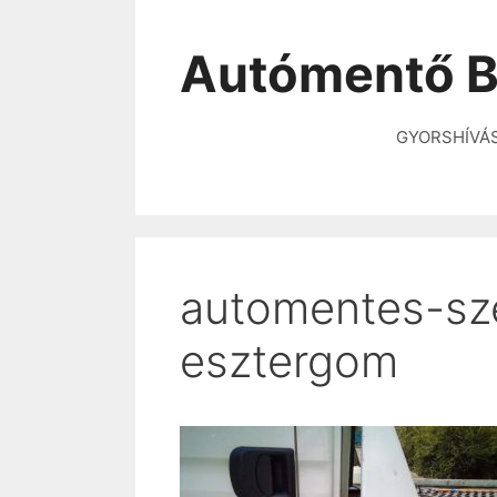
Autómentő B
GYORSHÍVÁ
automentes-sz
esztergom