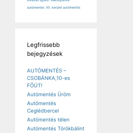
bikázás újpest
Rákospalota
autómentés
XII. kerület autómentős
Legfrissebb
bejegyzések
AUTÓMENTÉS –
CSOBÁNKA,10-es
FŐÚT!
Autómentés Üröm
Autómentés
Ceglédbercel
Autómentés télen
Autómentés Törökbálint