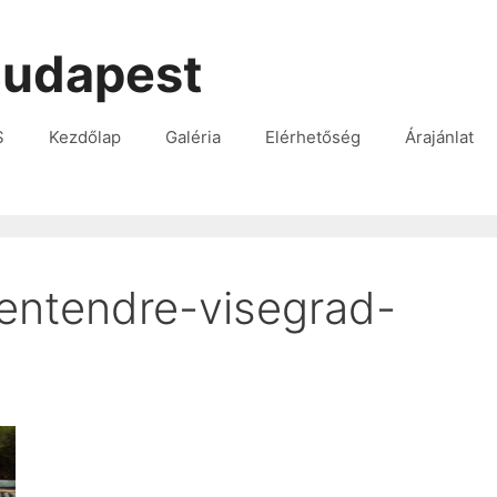
udapest
S
Kezdőlap
Galéria
Elérhetőség
Árajánlat
entendre-visegrad-